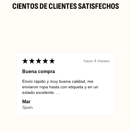
CIENTOS DE CLIENTES SATISFECHOS
★
★
★
★
★
★
hace 4 meses
Buena compra
Envío rápido y muy buena calidad, me
Alwa
enviaron ropa hasta con etiqueta y en un
they 
info@vintagewholesaleeurope.com
estado excelente.
Euro
Repetiré sin duda.
unma
Mar
Mar
MOST
Spain
Ger
Wienersdorferstraße 20-