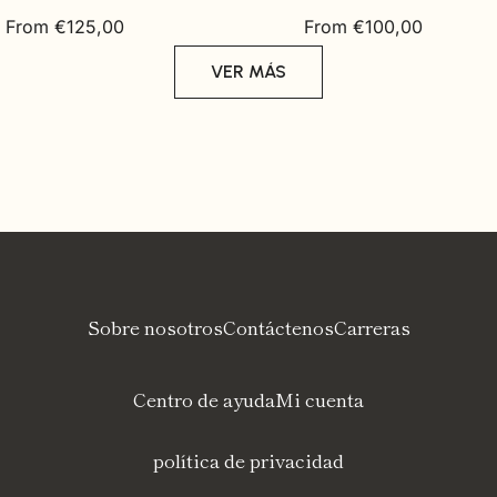
Regular
Regular
From €125,00
From €100,00
price
price
VER MÁS
Sobre nosotros
Contáctenos
Carreras
Centro de ayuda
Mi cuenta
política de privacidad