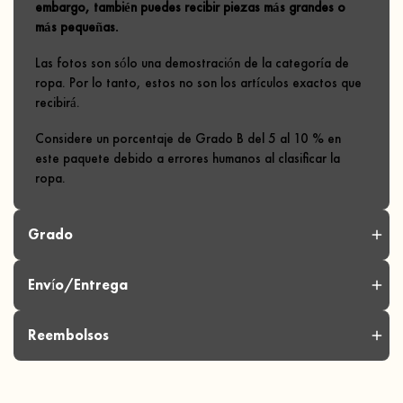
embargo, también puedes recibir piezas más grandes o
más pequeñas.
Las fotos son sólo una demostración de la categoría de
ropa. Por lo tanto, estos no son los artículos exactos que
recibirá.
Considere un porcentaje de Grado B del 5 al 10 % en
este paquete debido a errores humanos al clasificar la
ropa.
Grado
Envío/Entrega
Reembolsos