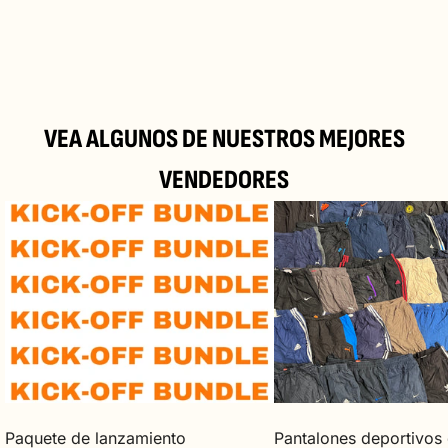
24/Top M35, 2514 Traiskirchen, Austria
Política de reembolso y devolución
VEA ALGUNOS DE NUESTROS MEJORES
VENDEDORES
Paquete
Pantalones
de
deportivos
lanzamiento
de
marca
Paquete de lanzamiento
Pantalones deportivos