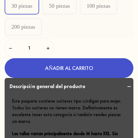
30 piezas
50 piezas
100 piezas
200 piezas
AÑADIR AL CARRITO
Descripción general del producto
Este paquete contiene suéteres tipo cárdigan para mujer.
Todos los suéteres no tienen marca. Definitivamente es
excelente tener esta categoría si también vendes piezas
sin marca.
Las tallas varían principalmente desde M hasta XXL. Sin