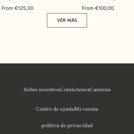
Regular
Regular
From €125,00
From €100,00
price
price
VER MÁS
Sobre nosotros
Contáctenos
Carreras
Centro de ayuda
Mi cuenta
política de privacidad