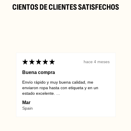
CIENTOS DE CLIENTES SATISFECHOS
★
★
★
★
★
★
hace 4 meses
Buena compra
Envío rápido y muy buena calidad, me
Alwa
enviaron ropa hasta con etiqueta y en un
they 
info@vintagewholesaleeurope.com
estado excelente.
Euro
Repetiré sin duda.
unma
Mar
Mar
MOST
Spain
Ger
Wienersdorferstraße 20-