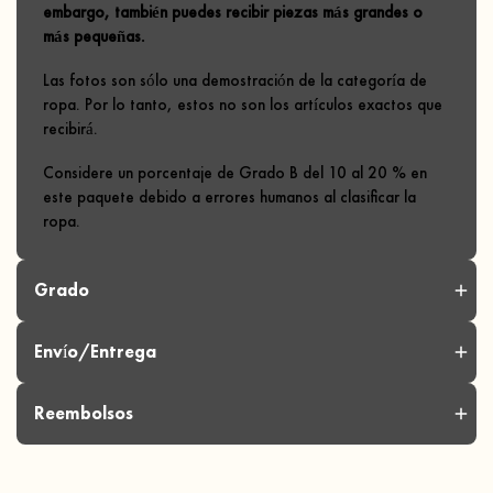
embargo, también puedes recibir piezas más grandes o
más pequeñas.
Las fotos son sólo una demostración de la categoría de
ropa. Por lo tanto, estos no son los artículos exactos que
recibirá.
Considere un porcentaje de Grado B del 10 al 20 % en
este paquete debido a errores humanos al clasificar la
ropa.
Grado
Envío/Entrega
Reembolsos