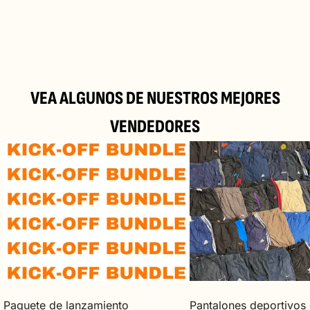
24/Top M35, 2514 Traiskirchen, Austria
Política de reembolso y devolución
VEA ALGUNOS DE NUESTROS MEJORES
VENDEDORES
Paquete
Pantalones
de
deportivos
lanzamiento
de
marca
Paquete de lanzamiento
Pantalones deportivos